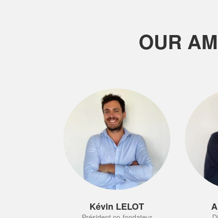
OUR AM
Kévin LELOT
A
Président co-fondateur
D